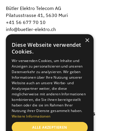
Bütler Elektro Telecom AG
Pilatusstrasse 41, 5630 Muri
+41 56 677 70 10
info@buetler-elektro.ch
×
Dienstleistungen
Diese Webseite verwendet
Cookies.
Projekte
Wir verwenden Cookies, um Inhalte und
Über uns
Anzeigen zu personalisieren und unseren
Datenverkehr zu analysieren. Wir geben
Informationen über Ihre Nutzung unserer
Jobs & Karriere
Website auch an unsere Werbe- und
Analysepartner weiter, die diese
Lehre bei uns
möglicherweise mit anderen Informationen
kombinieren, die Sie ihnen bereitgestellt
haben oder die sie im Rahmen Ihrer
Nutzung ihrer Dienste gesammelt haben.
Stromsparmodus aus
Weitere Informationen
ALLE AKZEPTIEREN