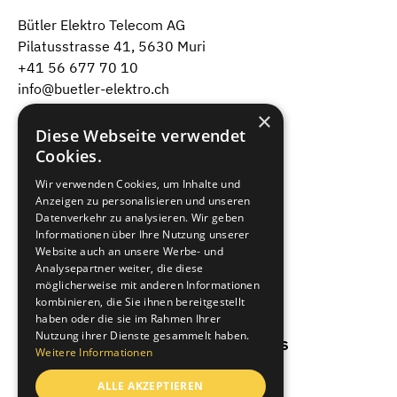
Bütler Elektro Telecom AG
Pilatusstrasse 41, 5630 Muri
+41 56 677 70 10
info@buetler-elektro.ch
×
Dienstleistungen
Diese Webseite verwendet
Cookies.
Projekte
Wir verwenden Cookies, um Inhalte und
Über uns
Anzeigen zu personalisieren und unseren
Datenverkehr zu analysieren. Wir geben
Informationen über Ihre Nutzung unserer
Jobs & Karriere
Website auch an unsere Werbe- und
Analysepartner weiter, die diese
Lehre bei uns
möglicherweise mit anderen Informationen
kombinieren, die Sie ihnen bereitgestellt
haben oder die sie im Rahmen Ihrer
Nutzung ihrer Dienste gesammelt haben.
Stromsparmodus aus
Weitere Informationen
ALLE AKZEPTIEREN