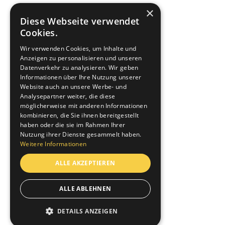
×
Diese Webseite verwendet
Cookies.
Wir verwenden Cookies, um Inhalte und
Anzeigen zu personalisieren und unseren
Bütler Elektro Telecom AG
Datenverkehr zu analysieren. Wir geben
Informationen über Ihre Nutzung unserer
Pilatusstrasse 41, 5630 Muri
Website auch an unsere Werbe- und
+41 56 677 70 10
Analysepartner weiter, die diese
info@buetler-elektro.ch
möglicherweise mit anderen Informationen
kombinieren, die Sie ihnen bereitgestellt
Dienstleistungen
haben oder die sie im Rahmen Ihrer
Nutzung ihrer Dienste gesammelt haben.
Weitere Informationen
Projekte
ALLE AKZEPTIEREN
Über uns
Jobs & Karriere
ALLE ABLEHNEN
Lehre bei uns
DETAILS ANZEIGEN